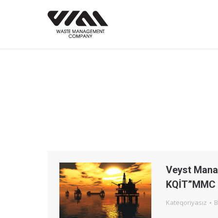
Veyst Man
KQİT”MMC a
Kateqoriyasız