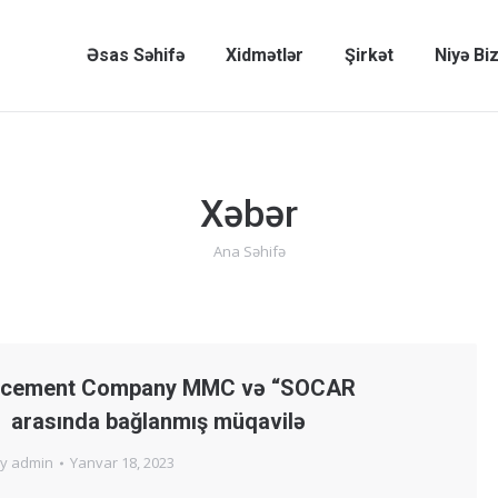
Əsas Səhifə
Xidmətlər
Şirkət
Niyə Bi
Xəbər
Ana Səhifə
You are here:
acement Company MMC və “SOCAR
rasında bağlanmış müqavilə
By
admin
Yanvar 18, 2023