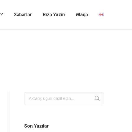
z?
Xəbərlər
Bizə Yazın
Əlaqə
Search:
Son Yazılar