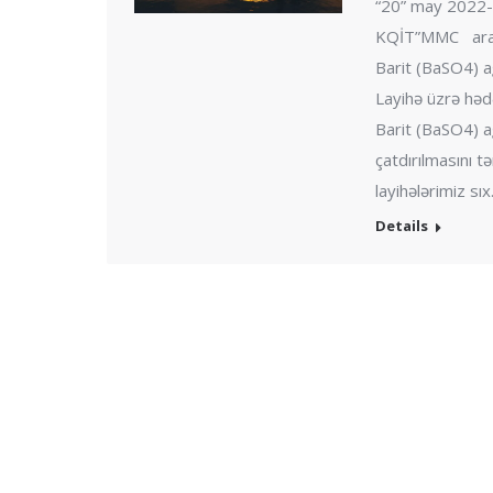
“20” may 2022-
KQİT”MMC arası
Barit (BaSO4) ağ
Layihə üzrə həd
Barit (BaSO4) ağ
çatdırılmasını t
layihələrimiz sı
Details