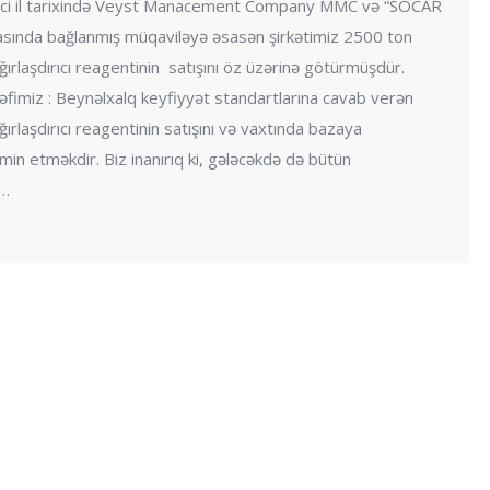
ci il tarixində Veyst Manacement Company MMC və “SOCAR
nda bağlanmış müqaviləyə əsasən şirkətimiz 2500 ton
ırlaşdırıcı reagentinin satışını öz üzərinə götürmüşdür.
əfimiz : Beynəlxalq keyfiyyət standartlarına cavab verən
ırlaşdırıcı reagentinin satışını və vaxtında bazaya
əmin etməkdir. Biz inanırıq ki, gələcəkdə də bütün
x…